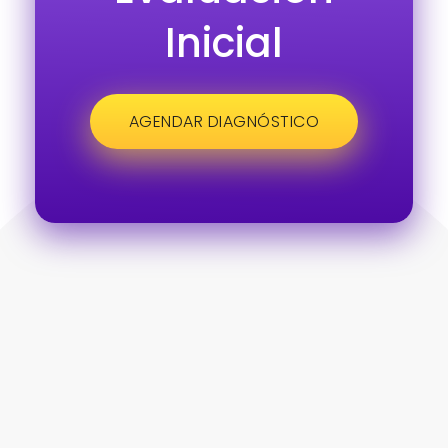
Inicial
AGENDAR DIAGNÓSTICO
Skills
Contacto
Unirme
Av. Baja
Deseo
California
Soluciones
mantenerme
número
de
al día con