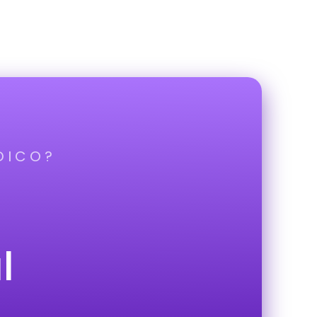
DICO?
l