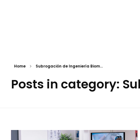
Biomedical Care
Mantenimiento de Equipo Médico
Home
Subrogación de Ingeniería Biom...
Posts in category: S