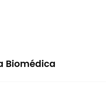
Reportar Soborno
ía Biomédica