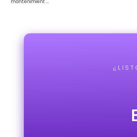
mantenimient ...
¿LIS