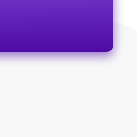
Unirme
74, Piso
Deseo mantenerme al día con